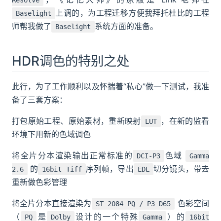
Resolve
上调的，为工程迁移方便我拜托杜比的工程
Baselight
师帮我做了
系统方面的准备。
Baselight
HDR调色的特别之处
此行，为了工作顺利以及怀揣着“私心”做一下测试，我准
备了三套方案：
打包原始工程、原始素材，重新映射
，在新的监看
LUT
环境下用新的色域调色
将全片分本渲染输出正常标准的
色域
DCI-P3
Gamma
的
序列帧，导出
切分镜头，带去
2.6
16bit Tiff
EDL
重新做色彩管理
将全片分本直接渲染为
色彩空间
ST 2084 PQ / P3 D65
（
是
设计的一个特殊
）的
PQ
Dolby
Gamma
16bit